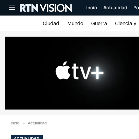
Incio
Actualidad
Po
Ciudad
Mundo
Guerra
Ciencia y 
Incio
»
Actualidad
ACTUALIDAD