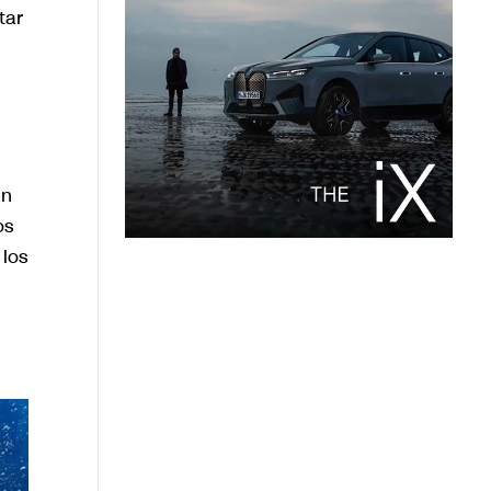
tar
en
os
 los