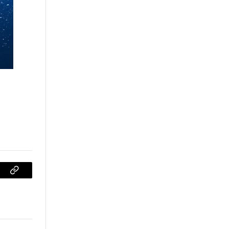
sApp
Copiar
enlace