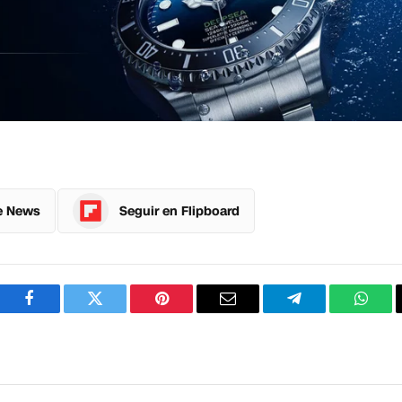
e News
Seguir en Flipboard
Facebook
Twitter
Pinterest
Correo
Telegram
What
electrónico