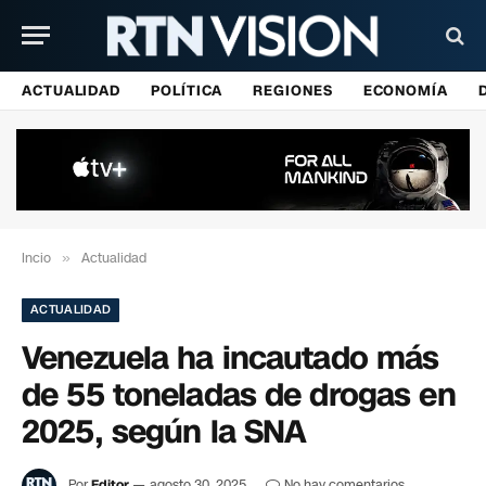
ACTUALIDAD
POLÍTICA
REGIONES
ECONOMÍA
Incio
»
Actualidad
ACTUALIDAD
Venezuela ha incautado más
de 55 toneladas de drogas en
2025, según la SNA
Por
Editor
agosto 30, 2025
No hay comentarios