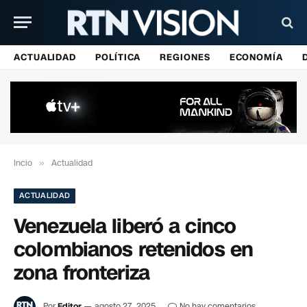
ACTUALIDAD
POLÍTICA
REGIONES
ECONOMÍA
Incio
»
Actualidad
ACTUALIDAD
Venezuela liberó a cinco
colombianos retenidos en
zona fronteriza
Por
Editor
agosto 27, 2025
No hay comentarios