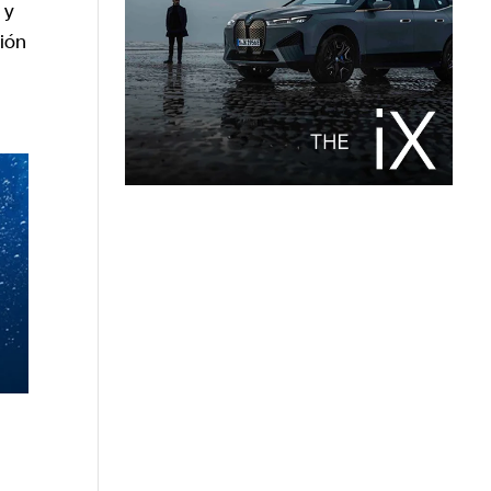
 y
ión