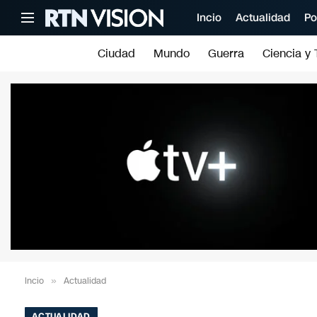
Incio
Actualidad
Po
Ciudad
Mundo
Guerra
Ciencia y 
Incio
»
Actualidad
ACTUALIDAD