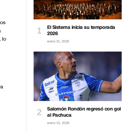
los
El Sistema inicia su temporada
a
2026
 lo
enero 21, 2026
ra
Salomón Rondón regresó con gol
al Pachuca
enero 15, 2026