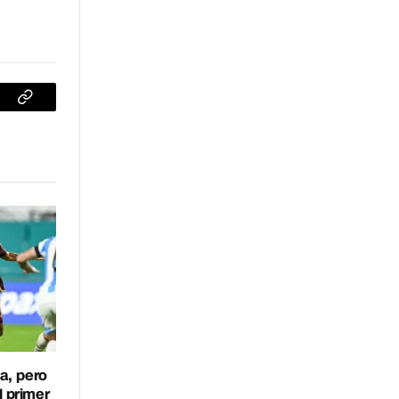
sApp
Copiar
enlace
a, pero
l primer