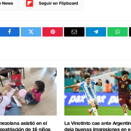
e News
Seguir en Flipboard
Facebook
Twitter
Pinterest
Correo
Telegram
What
electrónico
nezolana asistió en el
La Vinotinto cae ante Argentin
epatriación de 16 niños
deja buenas impresiones en e