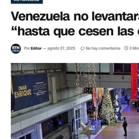
Venezuela no levantará
“hasta que cesen las 
Por
Editor
agosto 27, 2025
No hay comentarios
3 Min