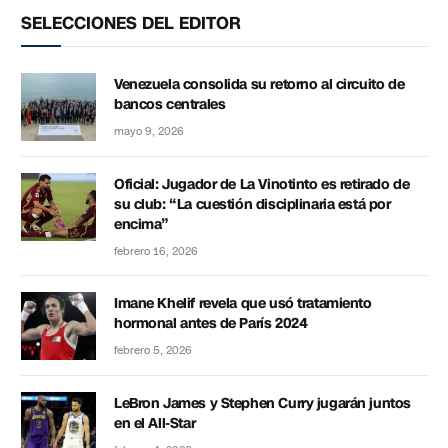
SELECCIONES DEL EDITOR
Venezuela consolida su retorno al circuito de
bancos centrales
mayo 9, 2026
Oficial: Jugador de La Vinotinto es retirado de
su club: “La cuestión disciplinaria está por
encima”
febrero 16, 2026
Imane Khelif revela que usó tratamiento
hormonal antes de París 2024
febrero 5, 2026
LeBron James y Stephen Curry jugarán juntos
en el All-Star