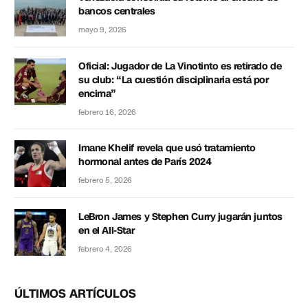
bancos centrales
mayo 9, 2026
Oficial: Jugador de La Vinotinto es retirado de
su club: “La cuestión disciplinaria está por
encima”
febrero 16, 2026
Imane Khelif revela que usó tratamiento
hormonal antes de París 2024
febrero 5, 2026
LeBron James y Stephen Curry jugarán juntos
en el All-Star
febrero 4, 2026
ÚLTIMOS ARTÍCULOS