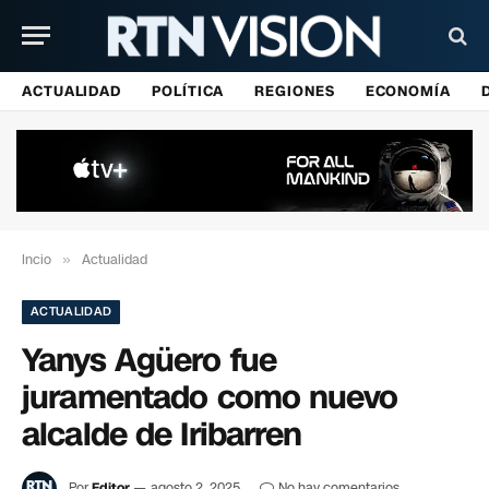
ACTUALIDAD
POLÍTICA
REGIONES
ECONOMÍA
Incio
»
Actualidad
ACTUALIDAD
Yanys Agüero fue
juramentado como nuevo
alcalde de Iribarren
Por
Editor
agosto 2, 2025
No hay comentarios