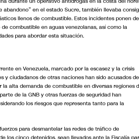
na durante un operativo antidrogas en la costa del nore
de abandono” en el estado Sucre, también llevaba consi
ásticos llenos de combustible. Estos incidentes ponen de
co de combustible en aguas venezolanas, así como la
dades para abordar esta situación.
rrente en Venezuela, marcado por la escasez y la crisis
es y ciudadanos de otras naciones han sido acusados de
por la alta demanda de combustible en diversas regiones d
r parte de la GNB y otras fuerzas de seguridad han
derando los riesgos que representa tanto para la
uerzos para desmantelar las redes de tráfico de
e los cinco detenidos, sean llevados ante la Fiscalía pa