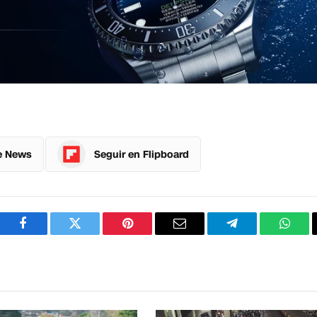
e News
Seguir en Flipboard
Facebook
Twitter
Pinterest
Correo
Telegram
What
electrónico