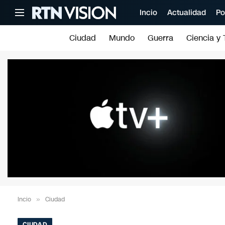
Incio
Actualidad
Po
Ciudad
Mundo
Guerra
Ciencia y 
Incio
»
Ciudad
CIUDAD