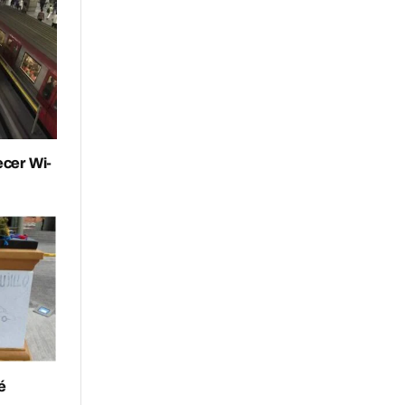
ecer Wi-
é