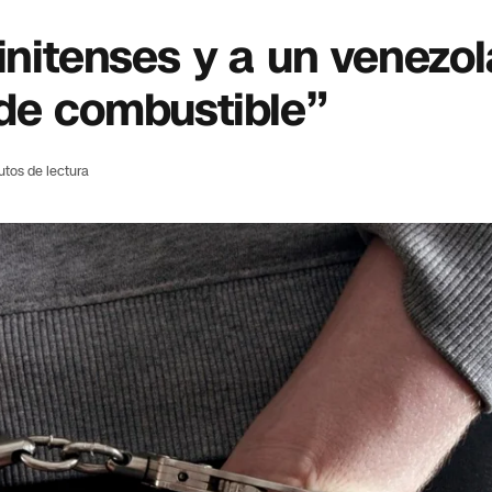
rinitenses y a un venezo
 de combustible”
utos de lectura