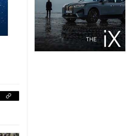
sApp
Copiar
enlace