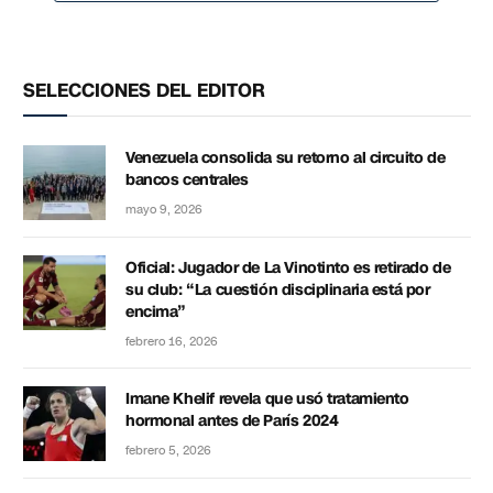
SELECCIONES DEL EDITOR
Venezuela consolida su retorno al circuito de
bancos centrales
mayo 9, 2026
Oficial: Jugador de La Vinotinto es retirado de
su club: “La cuestión disciplinaria está por
encima”
febrero 16, 2026
Imane Khelif revela que usó tratamiento
hormonal antes de París 2024
febrero 5, 2026