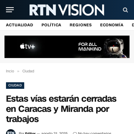
ACTUALIDAD
POLÍTICA
REGIONES
ECONOMÍA
Incio
»
Ciudad
CIUDAD
Estas vías estarán cerradas
en Caracas y Miranda por
trabajos
Por
Editor
agosto 21, 2025
No hay comentarios