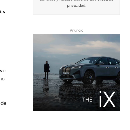
privacidad
.
a
y
e
Anuncio
ivo
omo
 de