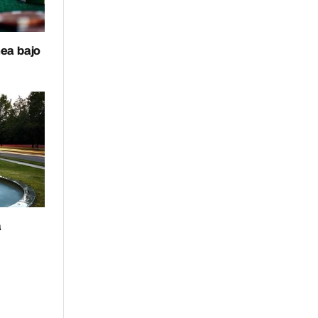
nea bajo
a