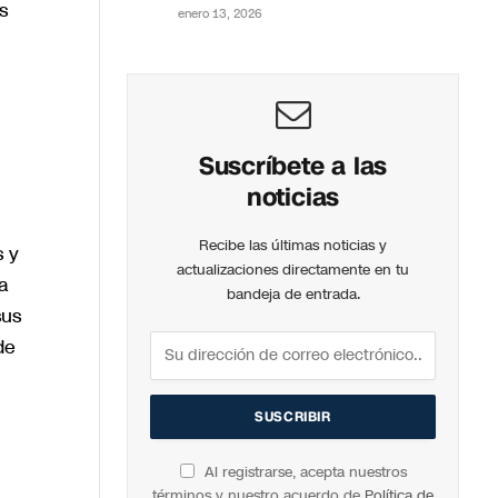
s
enero 13, 2026
Suscríbete a las
noticias
Recibe las últimas noticias y
s y
actualizaciones directamente en tu
a
bandeja de entrada.
sus
de
Al registrarse, acepta nuestros
términos y nuestro acuerdo de
Política de