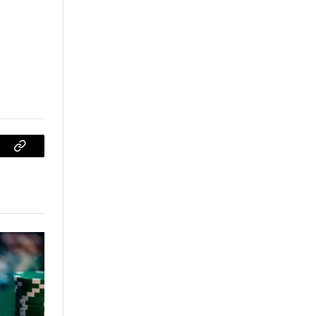
sApp
Copiar
enlace