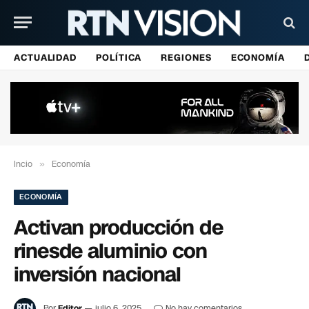
ACTUALIDAD
POLÍTICA
REGIONES
ECONOMÍA
Incio
»
Economía
ECONOMÍA
Activan producción de
rinesde aluminio con
inversión nacional
Por
Editor
julio 6, 2025
No hay comentarios