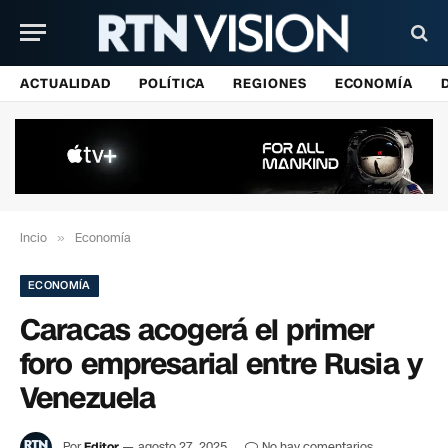
ACTUALIDAD
POLÍTICA
REGIONES
ECONOMÍA
Incio
»
Economía
ECONOMÍA
Caracas acogerá el primer
foro empresarial entre Rusia y
Venezuela
Por
Editor
agosto 27, 2025
No hay comentarios