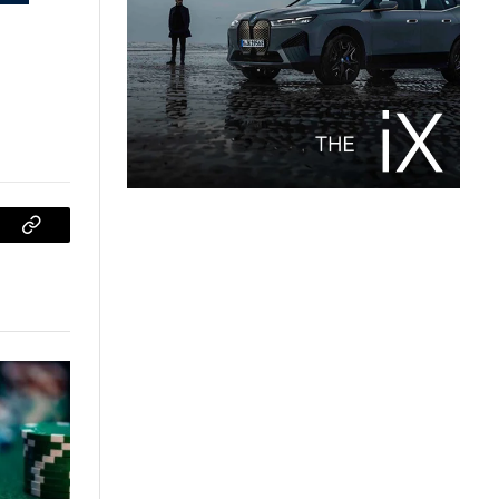
sApp
Copiar
enlace