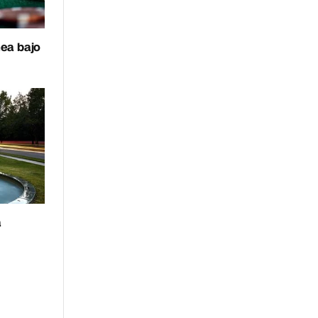
nea bajo
a