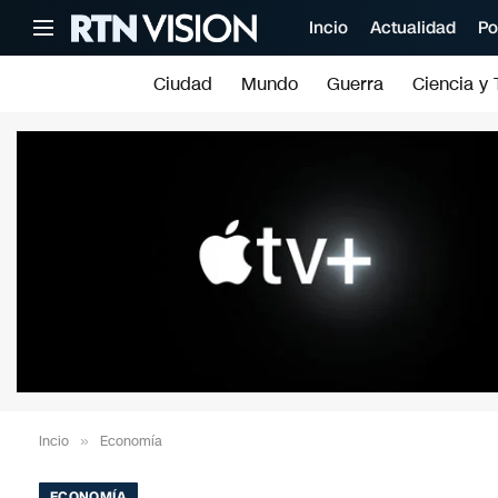
Incio
Actualidad
Po
Ciudad
Mundo
Guerra
Ciencia y 
Incio
»
Economía
ECONOMÍA