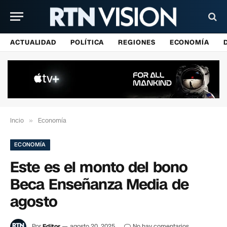
ACTUALIDAD
POLÍTICA
REGIONES
ECONOMÍA
Incio
»
Economía
ECONOMÍA
Este es el monto del bono
Beca Enseñanza Media de
agosto
Por
Editor
agosto 20, 2025
No hay comentarios