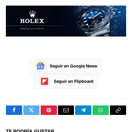
Seguir en Google News
Seguir en Flipboard
Facebook
Twitter
Pinterest
Correo
Telegram
WhatsApp
Copia
electrónico
enlac
TE PODRÍA GUSTAR