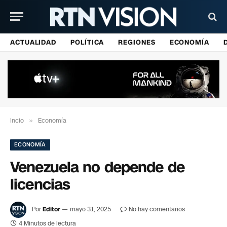
ACTUALIDAD
POLÍTICA
REGIONES
ECONOMÍA
Incio
»
Economía
ECONOMÍA
Venezuela no depende de
licencias
Por
Editor
mayo 31, 2025
No hay comentarios
4 Minutos de lectura