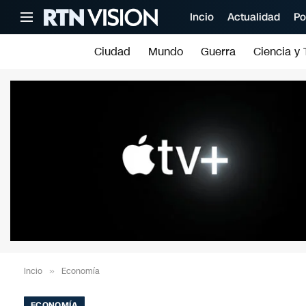
Incio
Actualidad
Po
Ciudad
Mundo
Guerra
Ciencia y 
Incio
»
Economía
ECONOMÍA