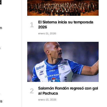
d
El Sistema inicia su temporada
2026
en
enero 21, 2026
s
Salomón Rondón regresó con gol
al Pachuca
y
enero 15, 2026
os