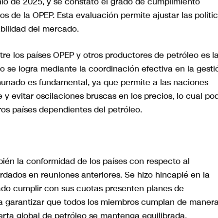
io de 2025, y se constató el grado de cumplimiento
s de la OPEP. Esta evaluación permite ajustar las políti
abilidad del mercado.
tre los países OPEP y otros productores de petróleo es l
to se logra mediante la coordinación efectiva en la gesti
munado es fundamental, ya que permite a las naciones
 evitar oscilaciones bruscas en los precios, lo cual pod
os países dependientes del petróleo.
ién la conformidad de los países con respecto al
dados en reuniones anteriores. Se hizo hincapié en la
ado cumplir con sus cuotas presenten planes de
a garantizar que todos los miembros cumplan de maner
erta global de petróleo se mantenga equilibrada.