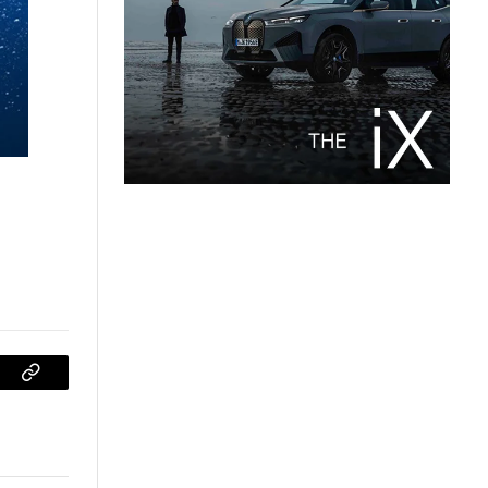
sApp
Copiar
enlace