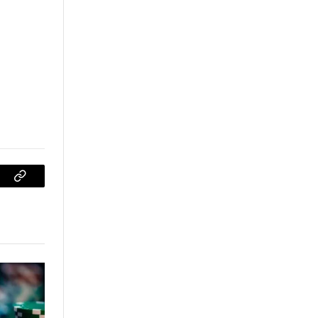
sApp
Copiar
enlace