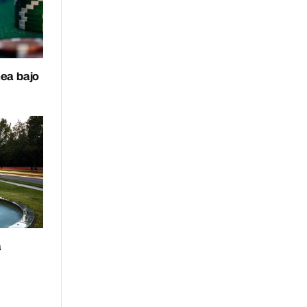
nea bajo
a