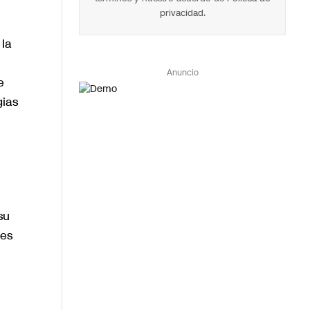
privacidad
.
 la
Anuncio
e
gias
su
les