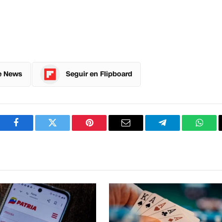
e News
Seguir en Flipboard
Facebook
Twitter
Pinterest
Correo
Telegram
What
electrónico