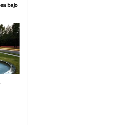
nea bajo
a