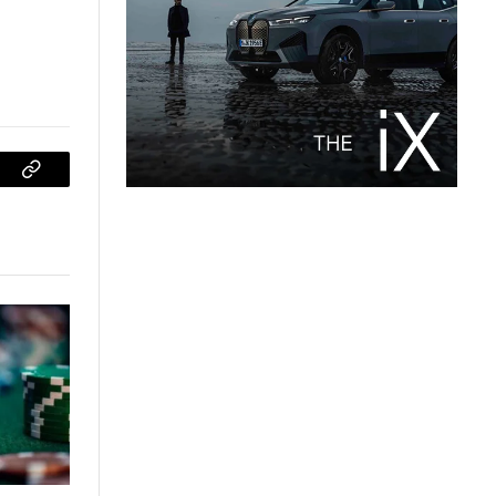
sApp
Copiar
enlace