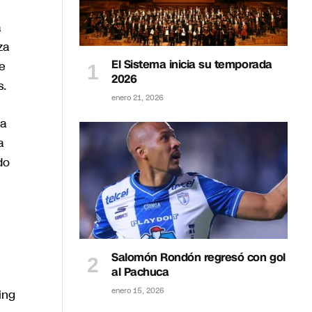
a
za
El Sistema inicia su temporada
e
2026
s.
enero 21, 2026
ra
a
do
Salomón Rondón regresó con gol
al Pachuca
enero 15, 2026
ing