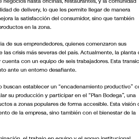
 negocios hasta oficinas, restaurantes, y la comunidad
idad de delivery, lo que les permite llegar de manera
mejora la satisfacción del consumidor, sino que también
productos en la zona.
ancia de sus emprendedores, quienes comenzaron sus
as crisis más severas del país. Actualmente, la planta 
 cuenta con un equipo de seis trabajadores. Esta transi
nto ante un entorno desafiante.
ibo buscan establecer un “encadenamiento productivo” c
lar su producción y participar en el “Plan Bodega”, una
uctos a zonas populares de forma accesible. Esta visión 
ento de la empresa, sino también con el bienestar de la
inación, el trabajo en equipo y el apoyo institucional