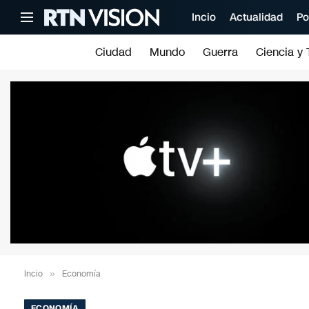
Incio
Actualidad
Po
Ciudad
Mundo
Guerra
Ciencia y 
Incio
»
Economía
ECONOMÍA