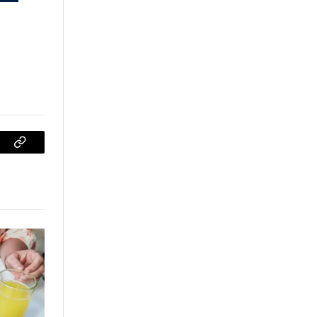
sApp
Copiar
enlace