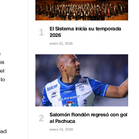
El Sistema inicia su temporada
2026
enero 21, 2026
n
os
el
lo
Salomón Rondón regresó con gol
al Pachuca
enero 15, 2026
dad