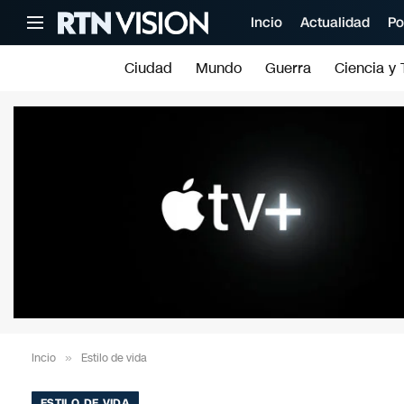
Incio
Actualidad
Po
Ciudad
Mundo
Guerra
Ciencia y 
Incio
»
Estilo de vida
ESTILO DE VIDA