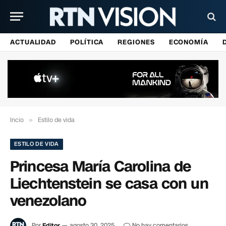
ACTUALIDAD
POLÍTICA
REGIONES
ECONOMÍA
Incio
»
Estilo de vida
ESTILO DE VIDA
Princesa María Carolina de
Liechtenstein se casa con un
venezolano
Por
Editor
agosto 30, 2025
No hay comentarios