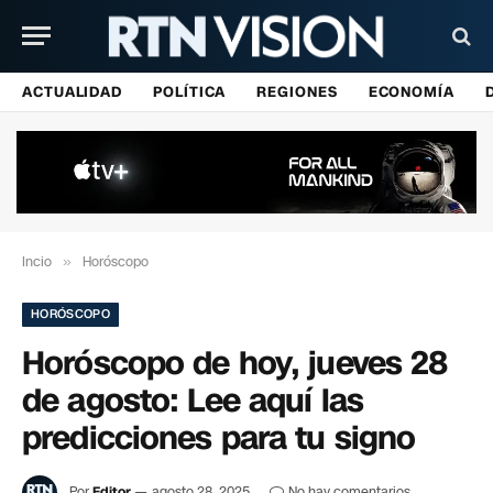
ACTUALIDAD
POLÍTICA
REGIONES
ECONOMÍA
Incio
»
Horóscopo
HORÓSCOPO
Horóscopo de hoy, jueves 28
de agosto: Lee aquí las
predicciones para tu signo
Por
Editor
agosto 28, 2025
No hay comentarios