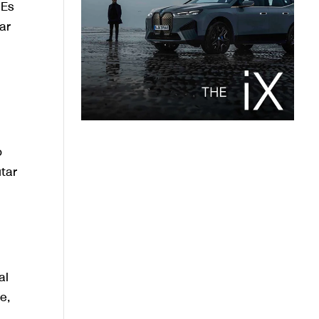
 Es
ar
o
tar
al
e,