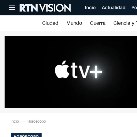
Incio
Actualidad
Po
Ciudad
Mundo
Guerra
Ciencia y 
Incio
»
Horóscopo
HORÓSCOPO