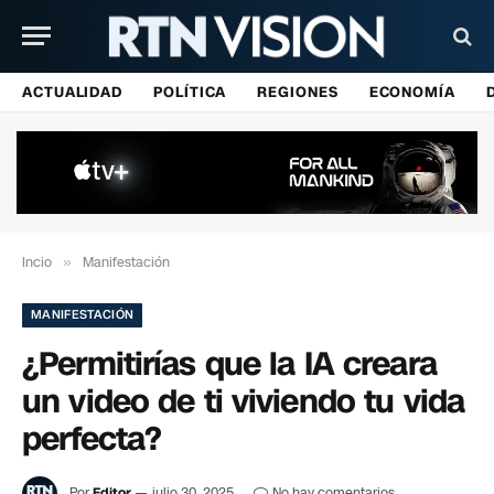
ACTUALIDAD
POLÍTICA
REGIONES
ECONOMÍA
Incio
»
Manifestación
MANIFESTACIÓN
¿Permitirías que la IA creara
un video de ti viviendo tu vida
perfecta?
Por
Editor
julio 30, 2025
No hay comentarios