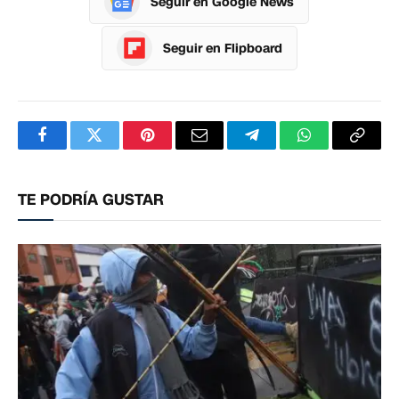
Seguir en Google News
Seguir en Flipboard
Facebook
Twitter
Pinterest
Correo
Telegram
WhatsApp
Copia
electrónico
enlac
TE PODRÍA GUSTAR