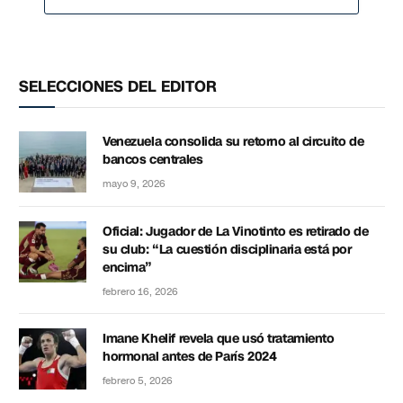
SELECCIONES DEL EDITOR
Venezuela consolida su retorno al circuito de
bancos centrales
mayo 9, 2026
Oficial: Jugador de La Vinotinto es retirado de
su club: “La cuestión disciplinaria está por
encima”
febrero 16, 2026
Imane Khelif revela que usó tratamiento
hormonal antes de París 2024
febrero 5, 2026