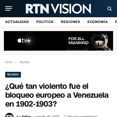
ACTUALIDAD
POLÍTICA
REGIONES
ECONOMÍA
Incio
»
Mundo
MUNDO
¿Qué tan violento fue el
bloqueo europeo a Venezuela
en 1902-1903?
Por
Editor
agosto 30, 2025
No hay comentarios