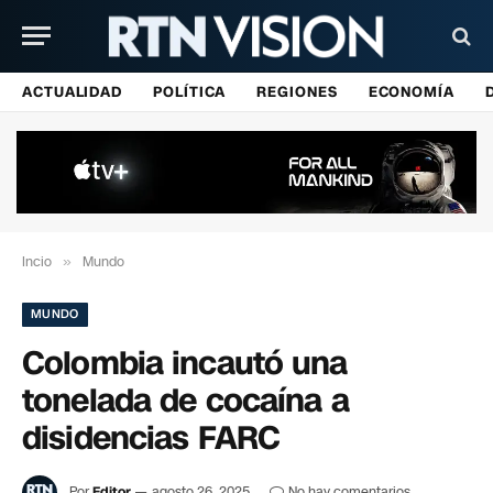
ACTUALIDAD
POLÍTICA
REGIONES
ECONOMÍA
Incio
»
Mundo
MUNDO
Colombia incautó una
tonelada de cocaína a
disidencias FARC
Por
Editor
agosto 26, 2025
No hay comentarios