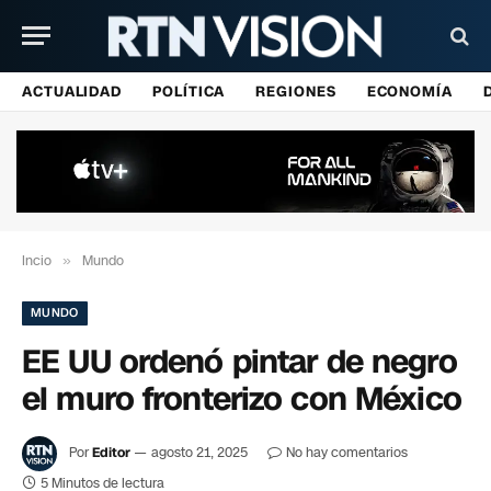
ACTUALIDAD
POLÍTICA
REGIONES
ECONOMÍA
Incio
»
Mundo
MUNDO
EE UU ordenó pintar de negro
el muro fronterizo con México
Por
Editor
agosto 21, 2025
No hay comentarios
5 Minutos de lectura