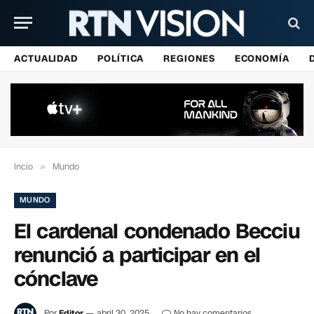
ACTUALIDAD
POLÍTICA
REGIONES
ECONOMÍA
Incio
»
Mundo
MUNDO
El cardenal condenado Becciu
renunció a participar en el
cónclave
Por
Editor
abril 30, 2025
No hay comentarios