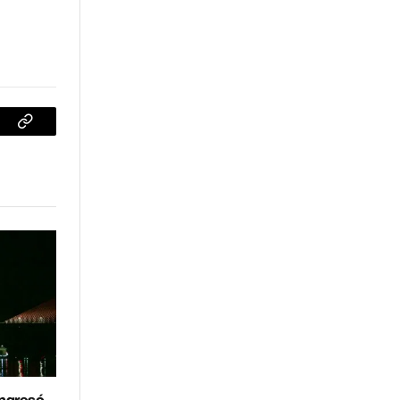
sApp
Copiar
enlace