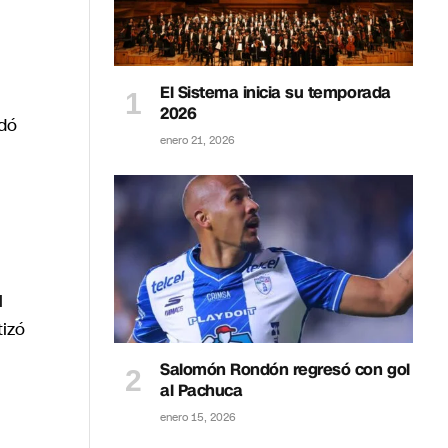
El Sistema inicia su temporada
2026
rdó
enero 21, 2026
l
tizó
Salomón Rondón regresó con gol
al Pachuca
enero 15, 2026