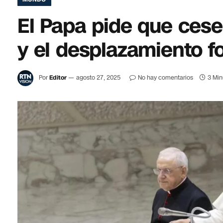
El Papa pide que cese 
y ​​el desplazamiento 
Por
Editor
agosto 27, 2025
No hay comentarios
3 Min