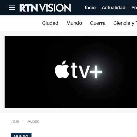
Incio
Actualidad
Po
Ciudad
Mundo
Guerra
Ciencia y 
Incio
»
Mundo
MUNDO