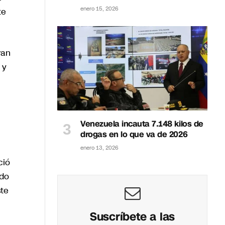
enero 15, 2026
te
ran
 y
Venezuela incauta 7.148 kilos de
drogas en lo que va de 2026
enero 13, 2026
ció
ido
ste
Suscríbete a las