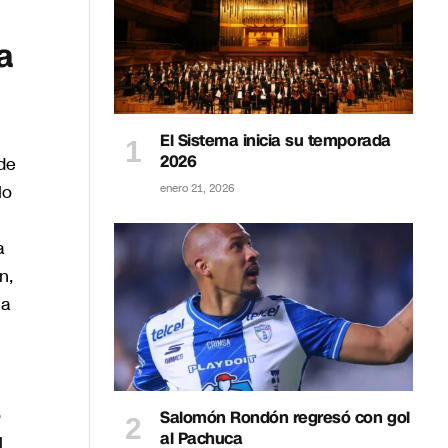
a
El Sistema inicia su temporada
2026
de
lo
enero 21, 2026
a
n,
la
o
Salomón Rondón regresó con gol
al Pachuca
l