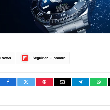
e News
Seguir en Flipboard
Facebook
Twitter
Pinterest
Correo
Telegram
What
electrónico