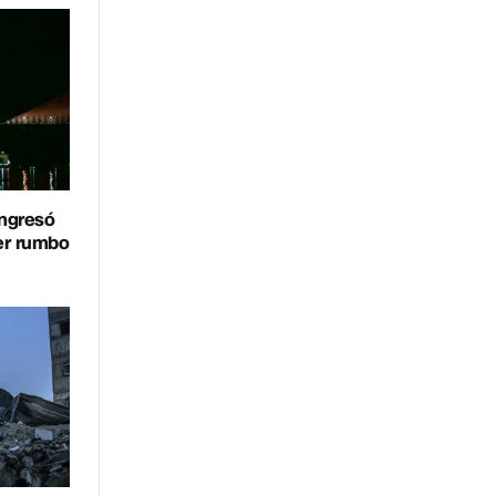
ingresó
er rumbo