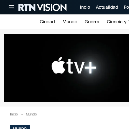
Incio
Actualidad
Po
Ciudad
Mundo
Guerra
Ciencia y 
Incio
»
Mundo
MUNDO