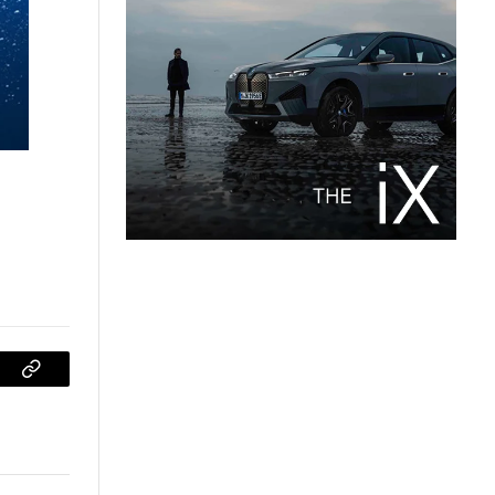
sApp
Copiar
enlace