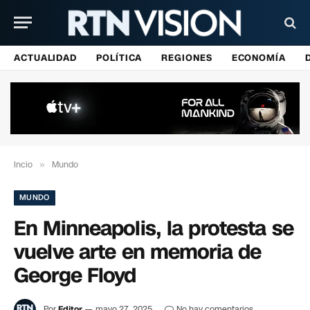
ACTUALIDAD
POLÍTICA
REGIONES
ECONOMÍA
Incio
»
Mundo
MUNDO
En Minneapolis, la protesta se
vuelve arte en memoria de
George Floyd
Por
Editor
mayo 27, 2025
No hay comentarios