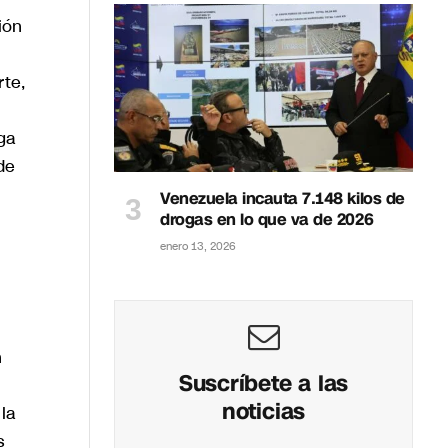
ión
rte,
ga
de
Venezuela incauta 7.148 kilos de
drogas en lo que va de 2026
enero 13, 2026
n
Suscríbete a las
noticias
la
s