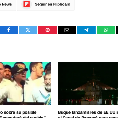
e News
Seguir en Flipboard
Facebook
Twitter
Pinterest
Correo
Telegram
What
electrónico
o sobre su posible
Buque lanzamisiles de EE UU 
“Dependerá del pueblo”
al Canal de Panamá para pon