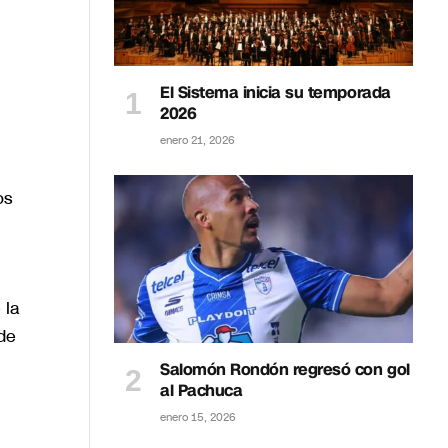
El Sistema inicia su temporada
2026
enero 21, 2026
os
 la
de
Salomón Rondón regresó con gol
al Pachuca
enero 15, 2026