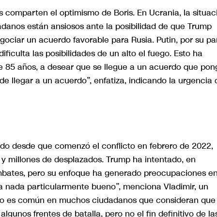
s comparten el optimismo de Boris. En Ucrania, la situac
dadanos están ansiosos ante la posibilidad de que Trump
gociar un acuerdo favorable para Rusia. Putin, por su pa
ificulta las posibilidades de un alto el fuego. Esto ha
e 85 años, a desear que se llegue a un acuerdo que pon
a de llegar a un acuerdo”, enfatiza, indicando la urgencia 
ado desde que comenzó el conflicto en febrero de 2022,
 y millones de desplazados. Trump ha intentado, en
ombates, pero su enfoque ha generado preocupaciones e
era nada particularmente bueno”, menciona Vladimir, un
aso es común en muchos ciudadanos que consideran que 
gunos frentes de batalla, pero no el fin definitivo de la