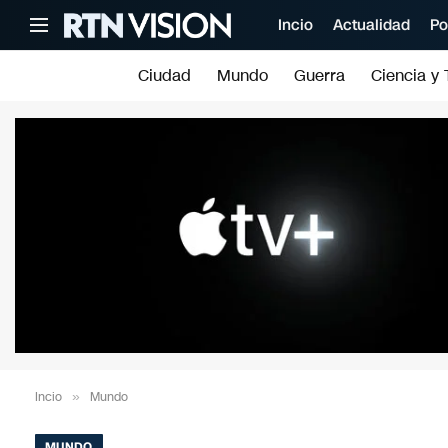
Incio
Actualidad
Po
Ciudad
Mundo
Guerra
Ciencia y 
Incio
»
Mundo
MUNDO