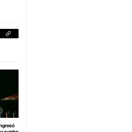
sApp
Copiar
enlace
ingresó
er rumbo