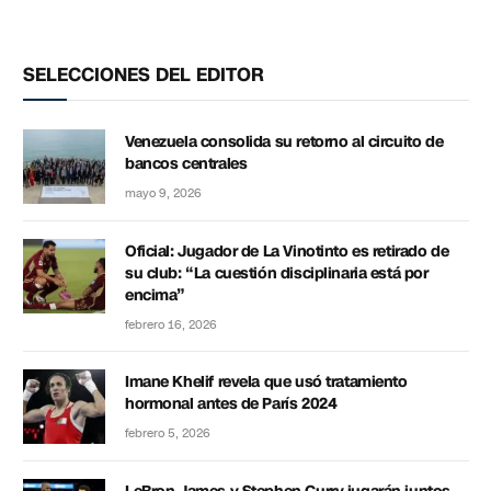
SELECCIONES DEL EDITOR
Venezuela consolida su retorno al circuito de
bancos centrales
mayo 9, 2026
Oficial: Jugador de La Vinotinto es retirado de
su club: “La cuestión disciplinaria está por
encima”
febrero 16, 2026
Imane Khelif revela que usó tratamiento
hormonal antes de París 2024
febrero 5, 2026