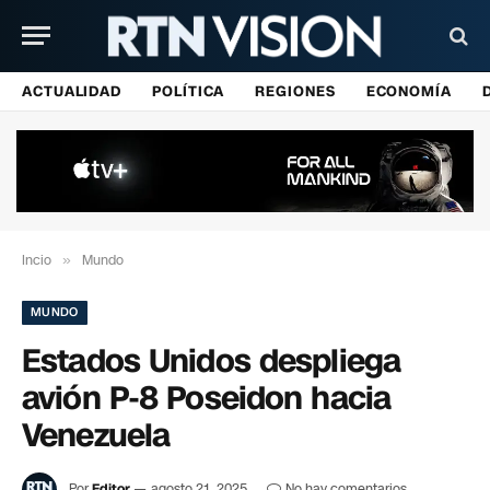
ACTUALIDAD
POLÍTICA
REGIONES
ECONOMÍA
Incio
»
Mundo
MUNDO
Estados Unidos despliega
avión P-8 Poseidon hacia
Venezuela
Por
Editor
agosto 21, 2025
No hay comentarios