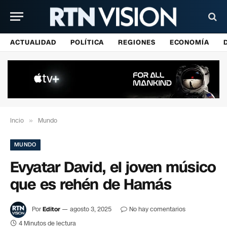
ACTUALIDAD
POLÍTICA
REGIONES
ECONOMÍA
Incio
»
Mundo
MUNDO
Evyatar David, el joven músico
que es rehén de Hamás
Por
Editor
agosto 3, 2025
No hay comentarios
4 Minutos de lectura