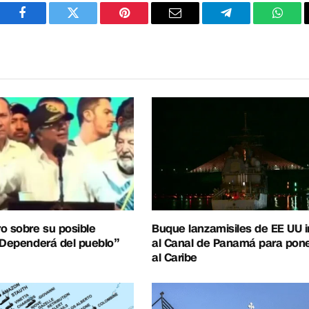
Facebook
Twitter
Pinterest
Correo
Telegram
What
electrónico
o sobre su posible
Buque lanzamisiles de EE UU 
“Dependerá del pueblo”
al Canal de Panamá para pon
al Caribe