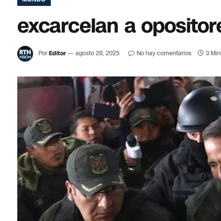
excarcelan a opositor
Por
Editor
agosto 28, 2025
No hay comentarios
3 Min