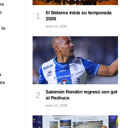
es
s
El Sistema inicia su temporada
2026
enero 21, 2026
 la
a
les
Salomón Rondón regresó con gol
al Pachuca
enero 15, 2026