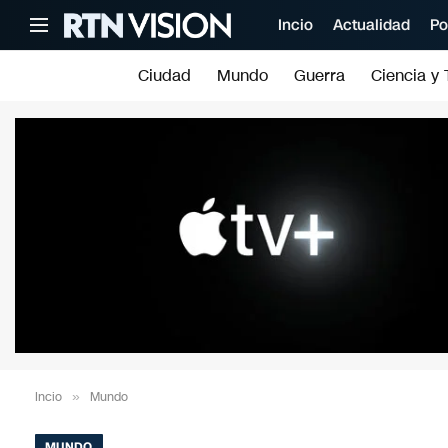
Incio
Actualidad
Po
Ciudad
Mundo
Guerra
Ciencia y 
Incio
»
Mundo
MUNDO