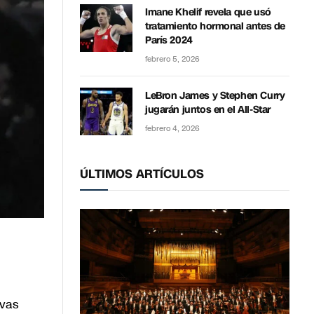
Imane Khelif revela que usó
tratamiento hormonal antes de
París 2024
febrero 5, 2026
LeBron James y Stephen Curry
jugarán juntos en el All-Star
febrero 4, 2026
ÚLTIMOS ARTÍCULOS
ivas