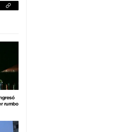
sApp
Copiar
enlace
ingresó
er rumbo