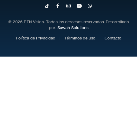
TikTok
Facebook
Instagram
YouTube
WhatsApp
© 2026 RTN Vision. Todos los derechos reservados. Desarrollado
por:
Sawah Solutions
Política de Privacidad
Términos de uso
Contacto