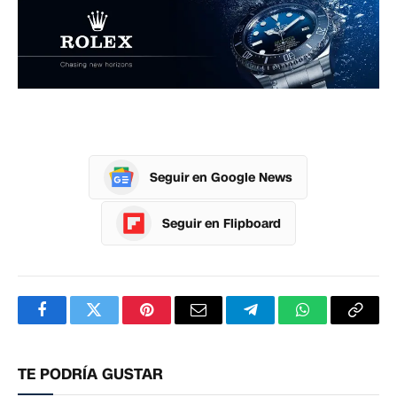
Seguir en Google News
Seguir en Flipboard
Facebook
Twitter
Pinterest
Correo
Telegram
WhatsApp
Copia
electrónico
enlac
TE PODRÍA GUSTAR