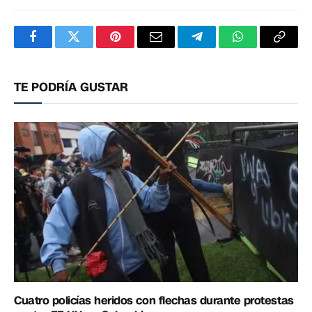
Facebook
Twitter
Pinterest
Correo
Telegram
WhatsApp
Copia
electrónico
enlac
TE PODRÍA GUSTAR
Cuatro policías heridos con flechas durante protestas