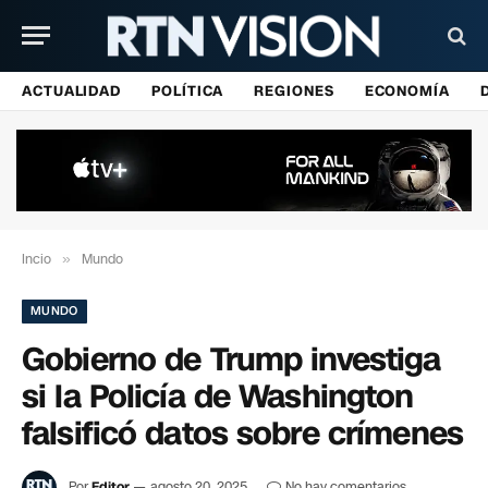
ACTUALIDAD
POLÍTICA
REGIONES
ECONOMÍA
Incio
»
Mundo
MUNDO
Gobierno de Trump investiga
si la Policía de Washington
falsificó datos sobre crímenes
Por
Editor
agosto 20, 2025
No hay comentarios