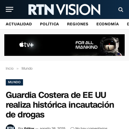
ACTUALIDAD
POLÍTICA
REGIONES
ECONOMÍA
Incio
»
Mundo
MUNDO
Guardia Costera de EE UU
realiza histórica incautación
de drogas
Por
Editor
agosto 26, 2025
No hay comentarios