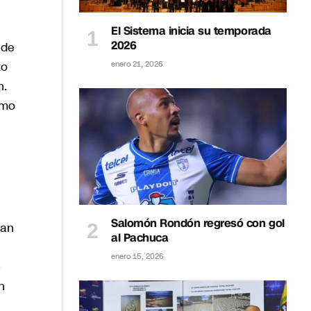
El Sistema inicia su temporada
2026
 de
to
enero 21, 2026
n.
omo
Salomón Rondón regresó con gol
ban
al Pachuca
enero 15, 2026
e
n