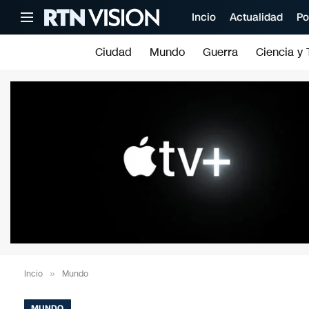
Incio
Actualidad
Po
Ciudad
Mundo
Guerra
Ciencia y 
Incio
»
Mundo
MUNDO