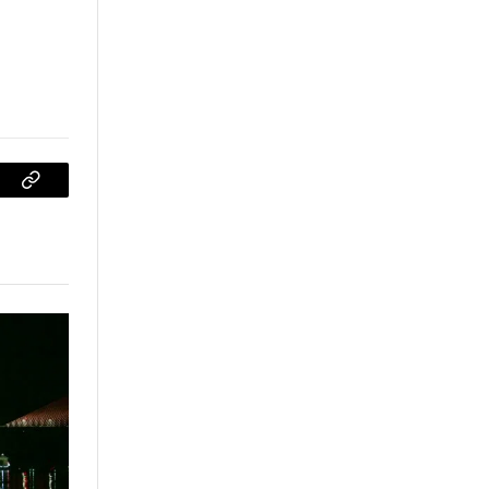
sApp
Copiar
enlace