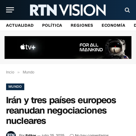
ACTUALIDAD
POLÍTICA
REGIONES
ECONOMÍA
Incio
»
Mundo
MUNDO
Irán y tres países europeos
reanudan negociaciones
nucleares
Por
Editor
julio 25, 2025
No hay comentarios