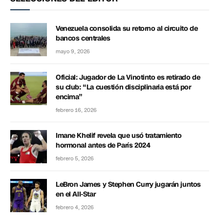
Venezuela consolida su retorno al circuito de
bancos centrales
mayo 9, 2026
Oficial: Jugador de La Vinotinto es retirado de
su club: “La cuestión disciplinaria está por
encima”
febrero 16, 2026
Imane Khelif revela que usó tratamiento
hormonal antes de París 2024
febrero 5, 2026
LeBron James y Stephen Curry jugarán juntos
en el All-Star
febrero 4, 2026