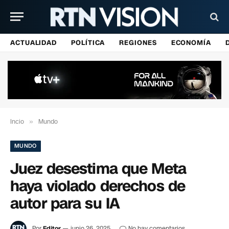
ACTUALIDAD
POLÍTICA
REGIONES
ECONOMÍA
Incio
»
Mundo
MUNDO
Juez desestima que Meta
haya violado derechos de
autor para su IA
Por
Editor
junio 26, 2025
No hay comentarios