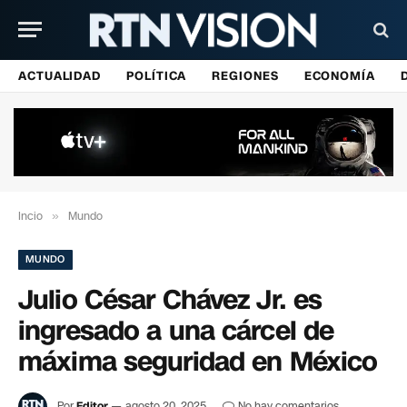
ACTUALIDAD
POLÍTICA
REGIONES
ECONOMÍA
Incio
»
Mundo
MUNDO
Julio César Chávez Jr. es
ingresado a una cárcel de
máxima seguridad en México
Por
Editor
agosto 20, 2025
No hay comentarios