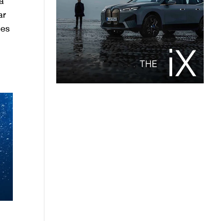
a
ar
 es