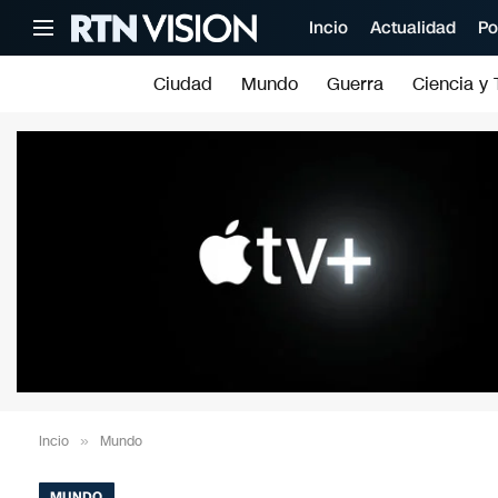
Incio
Actualidad
Po
Ciudad
Mundo
Guerra
Ciencia y 
Incio
»
Mundo
MUNDO