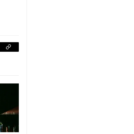
sApp
Copiar
enlace