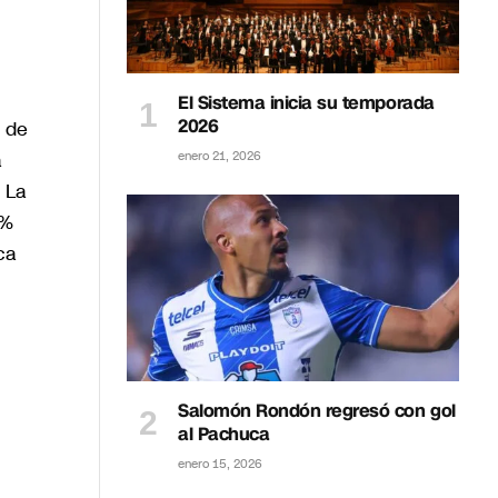
El Sistema inicia su temporada
2026
l de
a
enero 21, 2026
 La
8%
ca
Salomón Rondón regresó con gol
al Pachuca
enero 15, 2026