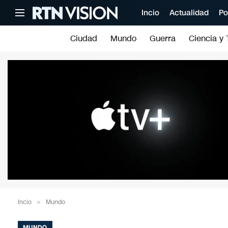
Incio
Actualidad
Po
Ciudad
Mundo
Guerra
Ciencia y 
Incio
»
Mundo
MUNDO