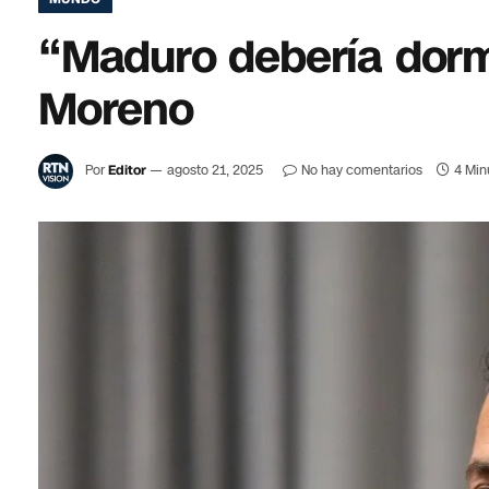
“Maduro debería dormi
Moreno
Por
Editor
agosto 21, 2025
No hay comentarios
4 Min