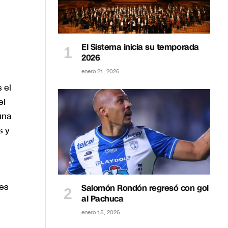
El Sistema inicia su temporada
2026
enero 21, 2026
 el
el
una
s y
es
Salomón Rondón regresó con gol
al Pachuca
enero 15, 2026