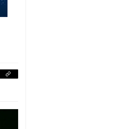
sApp
Copiar
enlace