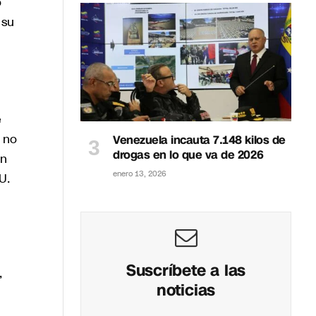
o
 su
e
o no
Venezuela incauta 7.148 kilos de
drogas en lo que va de 2026
En
enero 13, 2026
U.
Suscríbete a las
,
noticias