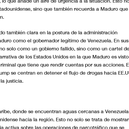
 lo que añade un aire de urgencia a la situación. Esto n
estadounidense, sino que también recuerda a Maduro que
n.
sido también clara en la postura de la administración
duro como el gobernador legítimo de Venezuela. En sus
no solo como un gobierno fallido, sino como un cartel d
narrativa de los Estados Unidos en la que Maduro es vist
riminal que tiene que rendir cuentas por sus acciones. 
Trump se centran en detener el flujo de drogas hacia EE.U
a justicia.
 Caribe, donde se encuentran aguas cercanas a Venezuela
unidense hacia la región. Esto no solo se trata de mostrar
ia activa sobre las operaciones de narcotráfico que se