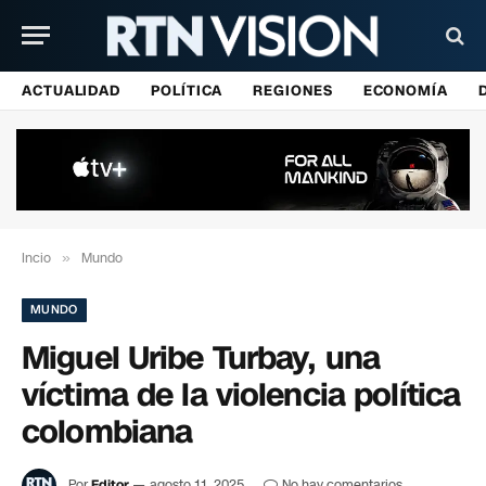
ACTUALIDAD
POLÍTICA
REGIONES
ECONOMÍA
Incio
»
Mundo
MUNDO
Miguel Uribe Turbay, una
víctima de la violencia política
colombiana
Por
Editor
agosto 11, 2025
No hay comentarios