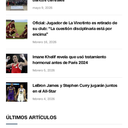
bancos centrales
mayo 9, 2026
Oficial: Jugador de La Vinotinto es retirado de
su club: “La cuestión disciplinaria está por
encima”
febrero 16, 2026
Imane Khelif revela que usó tratamiento
hormonal antes de París 2024
febrero 5, 2026
LeBron James y Stephen Curry jugarán juntos
en el All-Star
febrero 4, 2026
ÚLTIMOS ARTÍCULOS