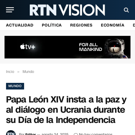
ACTUALIDAD
POLÍTICA
REGIONES
ECONOMÍA
Incio
»
Mundo
MUNDO
Papa León XIV insta a la paz y
al diálogo en Ucrania durante
su Día de la Independencia
Por
Editor
agosto 24, 2025
No hay comentarios