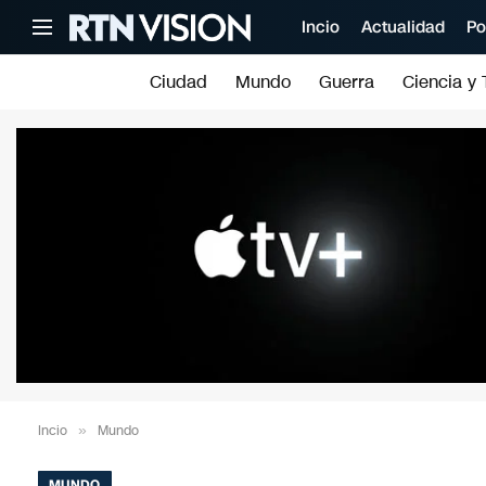
Incio
Actualidad
Po
Ciudad
Mundo
Guerra
Ciencia y 
Incio
»
Mundo
MUNDO