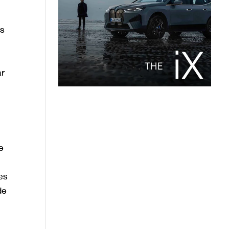
s
n
ar
e
es
de