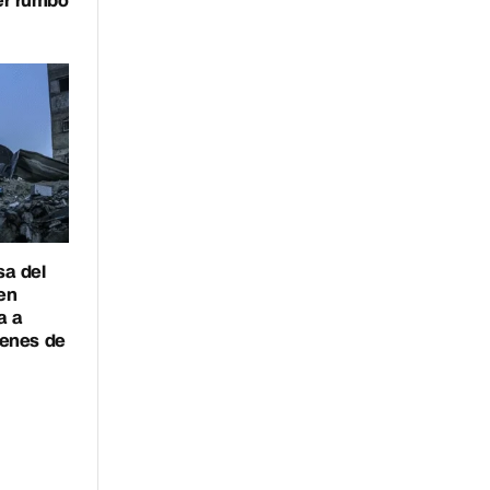
er rumbo
sa del
ren
a a
denes de