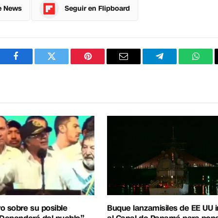
e News
Seguir en Flipboard
Facebook
Twitter
Pinterest
Correo
Telegram
What
electrónico
o sobre su posible
Buque lanzamisiles de EE UU 