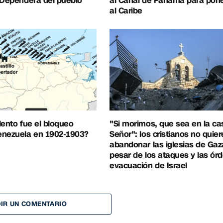
“Dependerá del pueblo”
al Canal de Panamá para pon
al Caribe
lento fue el bloqueo
"Si morimos, que sea en la ca
enezuela en 1902-1903?
Señor": los cristianos no quie
abandonar las iglesias de Gaz
pesar de los ataques y las ór
evacuación de Israel
IR UN COMENTARIO