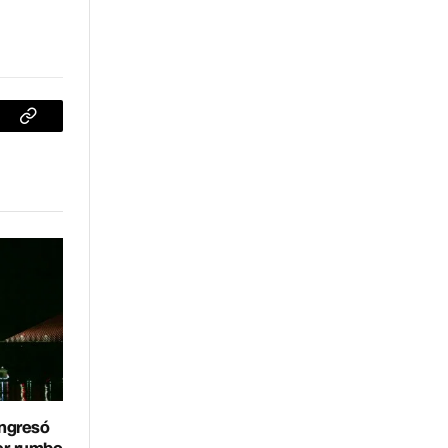
sApp
Copiar
enlace
ingresó