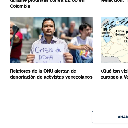
durante protestas contra EE UU en
reelección: 
Colombia
Relatores de la ONU alertan de
¿Qué tan vio
deportación de activistas venezolanos
europeo a V
AÑAD