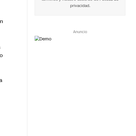
privacidad
.
en
Anuncio
a
to
a