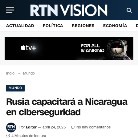
ACTUALIDAD
POLÍTICA
REGIONES
ECONOMÍA
Incio
»
Mundo
MUNDO
Rusia capacitará a Nicaragua
en ciberseguridad
Por
Editor
abril 24, 2025
No hay comentarios
4 Minutos de lectura