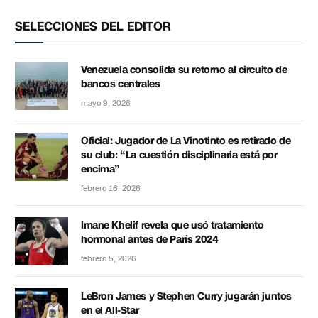
SELECCIONES DEL EDITOR
Venezuela consolida su retorno al circuito de
bancos centrales
mayo 9, 2026
Oficial: Jugador de La Vinotinto es retirado de
su club: “La cuestión disciplinaria está por
encima”
febrero 16, 2026
Imane Khelif revela que usó tratamiento
hormonal antes de París 2024
febrero 5, 2026
LeBron James y Stephen Curry jugarán juntos
en el All-Star