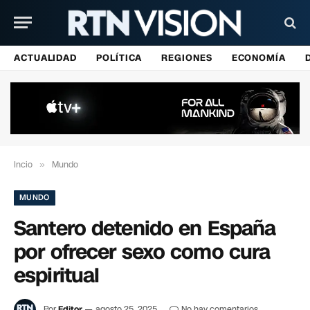
ACTUALIDAD
POLÍTICA
REGIONES
ECONOMÍA
Incio
»
Mundo
MUNDO
Santero detenido en España
por ofrecer sexo como cura
espiritual
Por
Editor
agosto 25, 2025
No hay comentarios